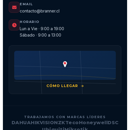
EMAIL
contacto@branner.cl
HORARIO
Lun a Vie · 9:00 a 19:00
Sábado · 9:00 a 13:00
CÓMO LLEGAR
TRABAJAMOS CON MARCAS LÍDERES
DAHUA
HIKVISION
ZKTeco
Honeywell
DSC
Ubiquiti
Mikrotik