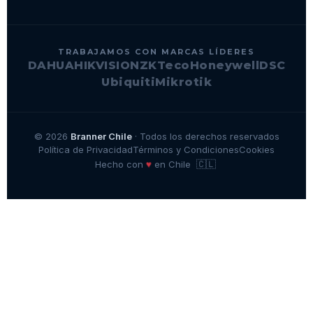
TRABAJAMOS CON MARCAS LÍDERES
DAHUA
HIKVISION
ZKTeco
Honeywell
DSC
Ubiquiti
Mikrotik
© 2026
Branner Chile
· Todos los derechos reservados
Política de Privacidad
Términos y Condiciones
Cookies
🇨🇱
♥
Hecho con
en Chile