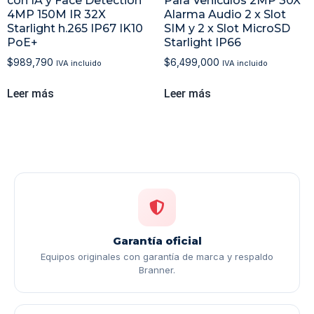
con IA y Face Detection
Para Vehiculos 2MP 30X
4MP 150M IR 32X
Alarma Audio 2 x Slot
Starlight h.265 IP67 IK10
SIM y 2 x Slot MicroSD
PoE+
Starlight IP66
$
989,790
$
6,499,000
IVA incluido
IVA incluido
Leer más
Leer más
Garantía oficial
Equipos originales con garantía de marca y respaldo
Branner.