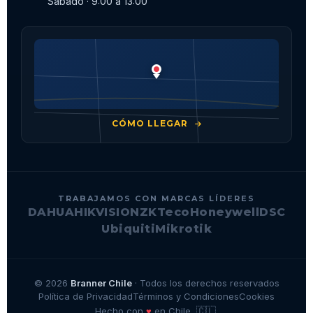
Sábado · 9:00 a 13:00
CÓMO LLEGAR
TRABAJAMOS CON MARCAS LÍDERES
DAHUA
HIKVISION
ZKTeco
Honeywell
DSC
Ubiquiti
Mikrotik
© 2026
Branner Chile
· Todos los derechos reservados
Política de Privacidad
Términos y Condiciones
Cookies
🇨🇱
♥
Hecho con
en Chile