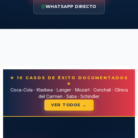
WHATSAPP DIRECTO
★ 10 CASOS DE ÉXITO DOCUMENTADOS
★
Coca-Cola · Kladiwa · Langer · Mozart · Conchalí · Clínica
del Carmen · Saba · Schindler
VER TODOS →