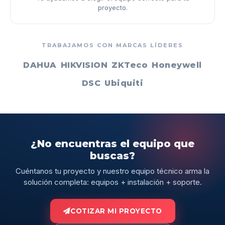
proyecto.
TRABAJAMOS CON MARCAS LÍDERES
DAHUA
HIKVISION
ZKTeco
Honeywell
DSC
Ubiquiti
¿No encuentras el equipo que
buscas?
Cuéntanos tu proyecto y nuestro equipo técnico arma la
solución completa: equipos + instalación + soporte.
COTIZAR MI PROYECTO