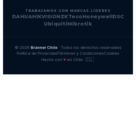
TRABAJAMOS CON MARCAS LÍDERES
DAHUA
HIKVISION
ZKTeco
Honeywell
DSC
Ubiquiti
Mikrotik
© 2026
Branner Chile
· Todos los derechos reservados
Política de Privacidad
Términos y Condiciones
Cookies
🇨🇱
♥
Hecho con
en Chile