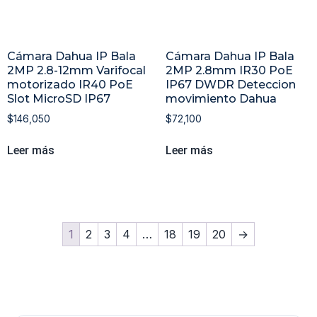
Cámara Dahua IP Bala
Cámara Dahua IP Bala
2MP 2.8-12mm Varifocal
2MP 2.8mm IR30 PoE
motorizado IR40 PoE
IP67 DWDR Deteccion
Slot MicroSD IP67
movimiento Dahua
$
146,050
$
72,100
Leer más
Leer más
1
2
3
4
…
18
19
20
→