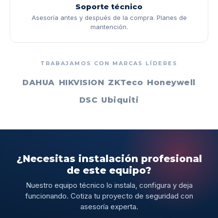
Soporte técnico
Asesoría antes y después de la compra. Planes de
mantención.
TRABAJAMOS CON MARCAS LÍDERES
DAHUA
HIKVISION
ZKTeco
Honeywell
DSC
Ubiquiti
¿Necesitas instalación profesional
de este equipo?
Nuestro equipo técnico lo instala, configura y deja
funcionando. Cotiza tu proyecto de seguridad con
asesoría experta.