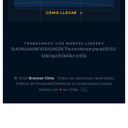
CÓMO LLEGAR
TRABAJAMOS CON MARCAS LÍDERES
DAHUA
HIKVISION
ZKTeco
Honeywell
DSC
Ubiquiti
Mikrotik
© 2026
Branner Chile
· Todos los derechos reservados
Política de Privacidad
Términos y Condiciones
Cookies
🇨🇱
♥
Hecho con
en Chile