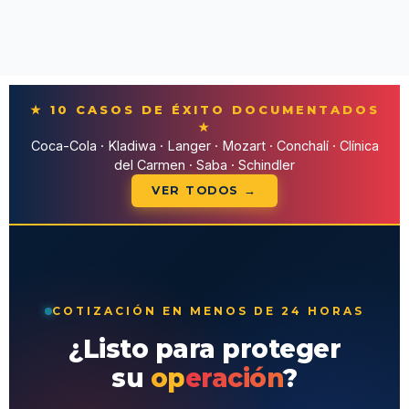
★ 10 CASOS DE ÉXITO DOCUMENTADOS
★
Coca-Cola · Kladiwa · Langer · Mozart · Conchalí · Clínica
del Carmen · Saba · Schindler
VER TODOS →
COTIZACIÓN EN MENOS DE 24 HORAS
¿Listo para proteger
su
operación
?