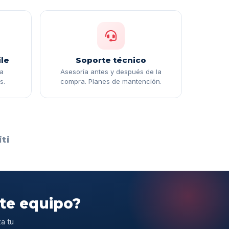
le
Soporte técnico
ga
Asesoría antes y después de la
s.
compra. Planes de mantención.
ti
ste equipo?
a tu