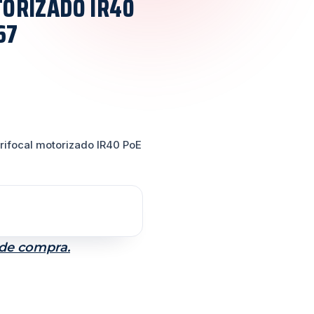
ORIZADO IR40
67
ifocal motorizado IR40 PoE
 de compra.