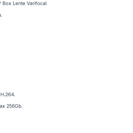
 Box Lente Varifocal
.
.
 H.264.
max 256Gb.