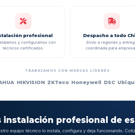
stalación profesional
Despacho a todo Chi
nstalamos y configuramos con
Envío a regiones y entre
técnicos certificados.
coordinada para empresa
TRABAJAMOS CON MARCAS LÍDERES
AHUA
HIKVISION
ZKTeco
Honeywell
DSC
Ubiqui
 instalación profesional de e
stro equipo técnico lo instala, configura y deja funcionando. Cotiz