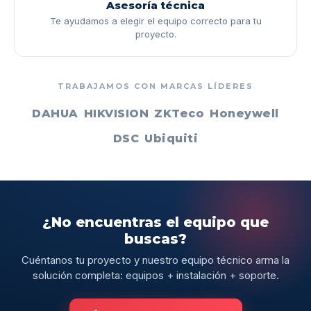
Asesoría técnica
Te ayudamos a elegir el equipo correcto para tu
proyecto.
TRABAJAMOS CON MARCAS LÍDERES
DAHUA
HIKVISION
ZKTeco
Honeywell
DSC
Ubiquiti
¿No encuentras el equipo que
buscas?
Cuéntanos tu proyecto y nuestro equipo técnico arma la
solución completa: equipos + instalación + soporte.