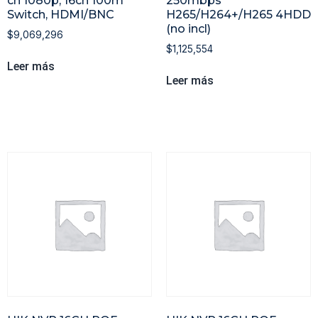
ch 1080p, 16ch 100m
250mbps
Switch, HDMI/BNC
H265/H264+/H265 4HDD
(no incl)
$
9,069,296
$
1,125,554
Leer más
Leer más