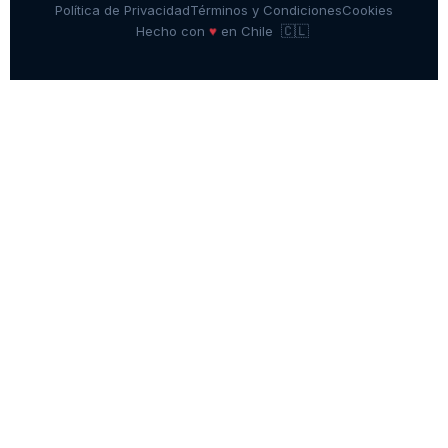
Política de Privacidad
Términos y Condiciones
Cookies
🇨🇱
♥
Hecho con
en Chile