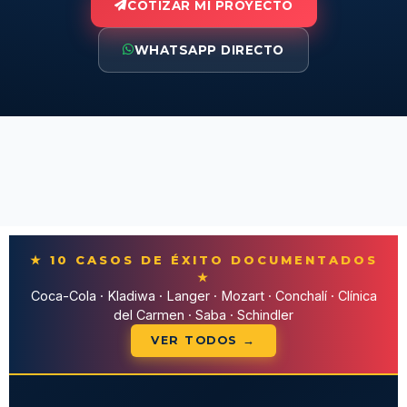
COTIZAR MI PROYECTO
WHATSAPP DIRECTO
★ 10 CASOS DE ÉXITO DOCUMENTADOS
★
Coca-Cola · Kladiwa · Langer · Mozart · Conchalí · Clínica
del Carmen · Saba · Schindler
VER TODOS →