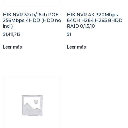
HIK NVR 32ch/16ch POE
HIK NVR 4K 320Mbps
256Mbps 4HDD (HDD no
64CH H264 H265 8HDD
incl.)
RAID 0,1,5,10
$
1,411,713
$
1
Leer más
Leer más