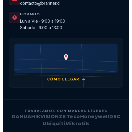
contacto@branner.cl
HORARIO
Lun a Vie · 9:00 a 19:00
Sábado · 9:00 a 13:00
CÓMO LLEGAR
TRABAJAMOS CON MARCAS LÍDERES
DAHUA
HIKVISION
ZKTeco
Honeywell
DSC
Ubiquiti
Mikrotik