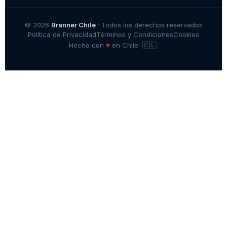
© 2026
Branner Chile
· Todos los derechos reservados
Política de Privacidad
Términos y Condiciones
Cookies
🇨🇱
♥
Hecho con
en Chile