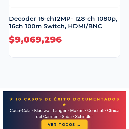
Decoder 16-ch12MP- 128-ch 1080p,
16ch 100m Switch, HDMI/BNC
$
9,069,296
★ 10 CASOS DE ÉXITO DOCUMENTADOS
★
Coca-Cola · Kladiwa · Langer · Mozart · Conchalí · Clínica
del Carmen · Saba · Schindler
VER TODOS →