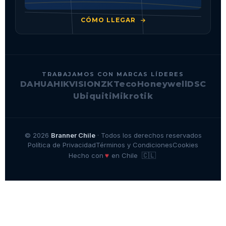
CÓMO LLEGAR
TRABAJAMOS CON MARCAS LÍDERES
DAHUA
HIKVISION
ZKTeco
Honeywell
DSC
Ubiquiti
Mikrotik
© 2026
Branner Chile
· Todos los derechos reservados
Política de Privacidad
Términos y Condiciones
Cookies
🇨🇱
♥
Hecho con
en Chile