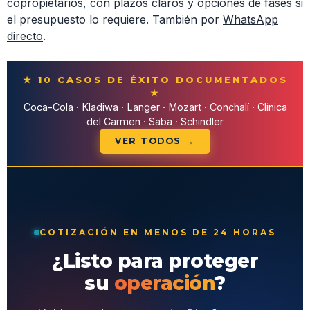
copropietarios, con plazos claros y opciones de fases si
el presupuesto lo requiere. También por
WhatsApp
directo
.
★ 10 CASOS DE ÉXITO DOCUMENTADOS
★
Coca-Cola · Kladiwa · Langer · Mozart · Conchalí · Clínica
del Carmen · Saba · Schindler
VER TODOS →
COTIZACIÓN EN MENOS DE 24 HORAS
¿Listo para proteger
su
operación
?