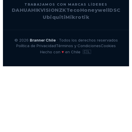
TRABAJAMOS CON MARCAS LÍDERES
DAHUA
HIKVISION
ZKTeco
Honeywell
DSC
Ubiquiti
Mikrotik
© 2026
Branner Chile
· Todos los derechos reservados
Política de Privacidad
Términos y Condiciones
Cookies
🇨🇱
♥
Hecho con
en Chile