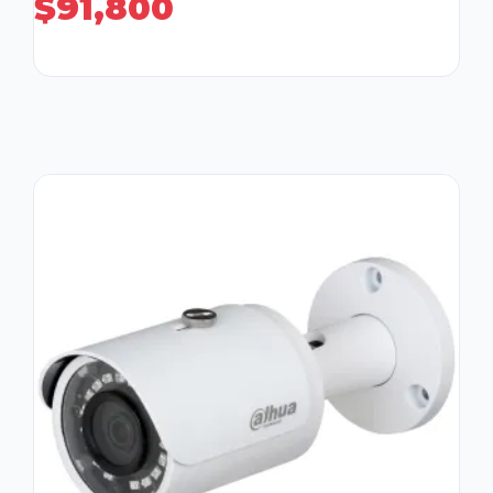
$
91,800