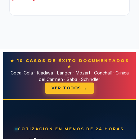
★ 10 CASOS DE ÉXITO DOCUMENTADOS
★
Coca-Cola · Kladiwa · Langer · Mozart · Conchalí · Clínica
del Carmen · Saba · Schindler
VER TODOS →
COTIZACIÓN EN MENOS DE 24 HORAS