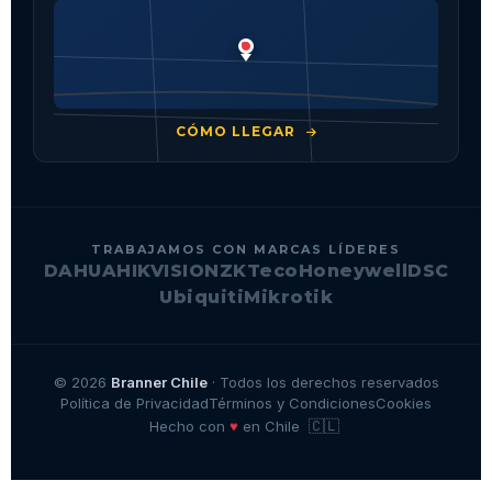
CÓMO LLEGAR
TRABAJAMOS CON MARCAS LÍDERES
DAHUA
HIKVISION
ZKTeco
Honeywell
DSC
Ubiquiti
Mikrotik
© 2026
Branner Chile
· Todos los derechos reservados
Política de Privacidad
Términos y Condiciones
Cookies
🇨🇱
♥
Hecho con
en Chile