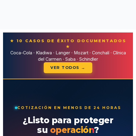
★ 10 CASOS DE ÉXITO DOCUMENTADOS
★
Coca-Cola · Kladiwa · Langer · Mozart · Conchalí · Clínica
del Carmen · Saba · Schindler
VER TODOS →
COTIZACIÓN EN MENOS DE 24 HORAS
¿Listo para proteger
su
operación
?