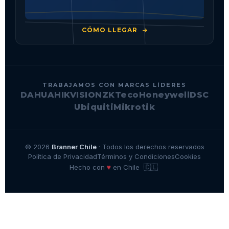
CÓMO LLEGAR
TRABAJAMOS CON MARCAS LÍDERES
DAHUA
HIKVISION
ZKTeco
Honeywell
DSC
Ubiquiti
Mikrotik
© 2026
Branner Chile
· Todos los derechos reservados
Política de Privacidad
Términos y Condiciones
Cookies
🇨🇱
♥
Hecho con
en Chile