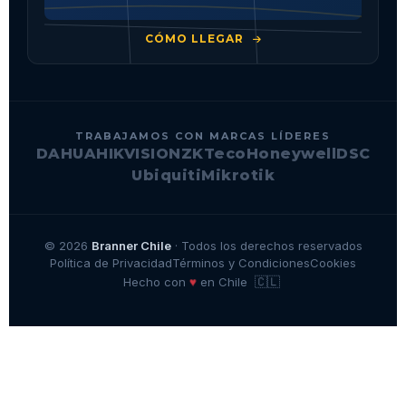
CÓMO LLEGAR
TRABAJAMOS CON MARCAS LÍDERES
DAHUA
HIKVISION
ZKTeco
Honeywell
DSC
Ubiquiti
Mikrotik
© 2026
Branner Chile
· Todos los derechos reservados
Política de Privacidad
Términos y Condiciones
Cookies
🇨🇱
♥
Hecho con
en Chile