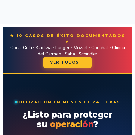
★ 10 CASOS DE ÉXITO DOCUMENTADOS
★
Coca-Cola · Kladiwa · Langer · Mozart · Conchalí · Clínica
del Carmen · Saba · Schindler
VER TODOS →
COTIZACIÓN EN MENOS DE 24 HORAS
¿Listo para proteger
su
operación
?