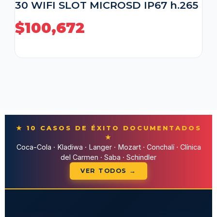
30 WIFI SLOT MICROSD IP67 h.265
$
100,672
★ 10 CASOS DE ÉXITO DOCUMENTADOS
★
Coca-Cola · Kladiwa · Langer · Mozart · Conchalí · Clínica
del Carmen · Saba · Schindler
VER TODOS →