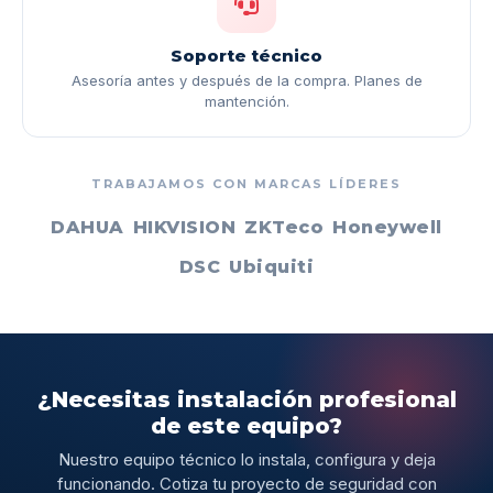
Soporte técnico
Asesoría antes y después de la compra. Planes de
mantención.
TRABAJAMOS CON MARCAS LÍDERES
DAHUA
HIKVISION
ZKTeco
Honeywell
DSC
Ubiquiti
¿Necesitas instalación profesional
de este equipo?
Nuestro equipo técnico lo instala, configura y deja
funcionando. Cotiza tu proyecto de seguridad con