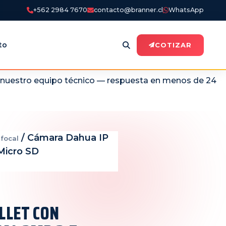
+562 2984 7670
contacto@branner.cl
WhatsApp
to
COTIZAR
n nuestro equipo técnico — respuesta en menos de 24
/ Cámara Dahua IP
focal
 Micro SD
LLET CON