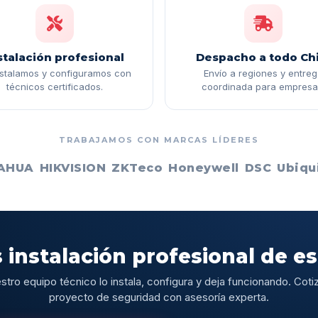
stalación profesional
Despacho a todo Chi
nstalamos y configuramos con
Envío a regiones y entre
técnicos certificados.
coordinada para empresa
TRABAJAMOS CON MARCAS LÍDERES
AHUA
HIKVISION
ZKTeco
Honeywell
DSC
Ubiqui
 instalación profesional de e
stro equipo técnico lo instala, configura y deja funcionando. Cotiz
proyecto de seguridad con asesoría experta.