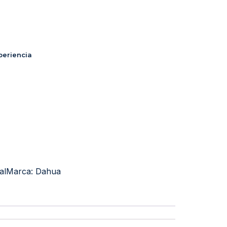
periencia
al
Marca:
Dahua