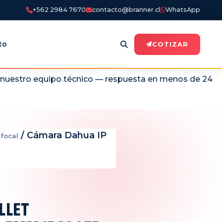
+562 2984 7670
contacto@branner.cl
WhatsApp
to
COTIZAR
n nuestro equipo técnico — respuesta en menos de 24
/ Cámara Dahua IP
focal
LLET