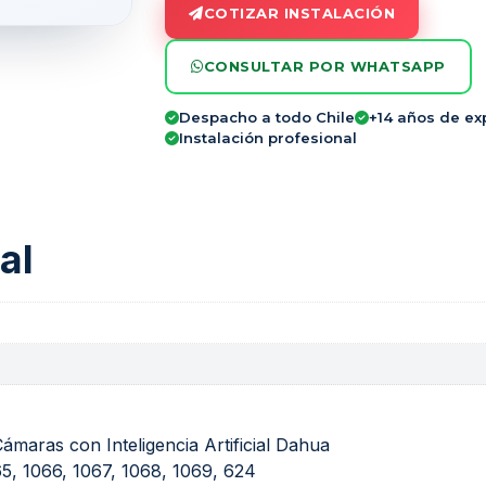
COTIZAR INSTALACIÓN
CONSULTAR POR WHATSAPP
Despacho a todo Chile
+14 años de ex
Instalación profesional
al
ámaras con Inteligencia Artificial Dahua
65
,
1066
,
1067
,
1068
,
1069
,
624