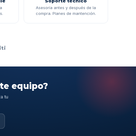
le
Soporte técnico
ga
Asesoría antes y después de la
s.
compra. Planes de mantención.
ti
ste equipo?
a tu