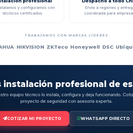
stalación profesional
Despacho a todo Chi
nstalamos y configuramos con
Envío a regiones y entre
técnicos certificados.
coordinada para empresa
TRABAJAMOS CON MARCAS LÍDERES
AHUA
HIKVISION
ZKTeco
Honeywell
DSC
Ubiqui
 instalación profesional de e
stro equipo técnico lo instala, configura y deja funcionando. Cotiz
proyecto de seguridad con asesoría experta.
COTIZAR MI PROYECTO
WHATSAPP DIRECTO