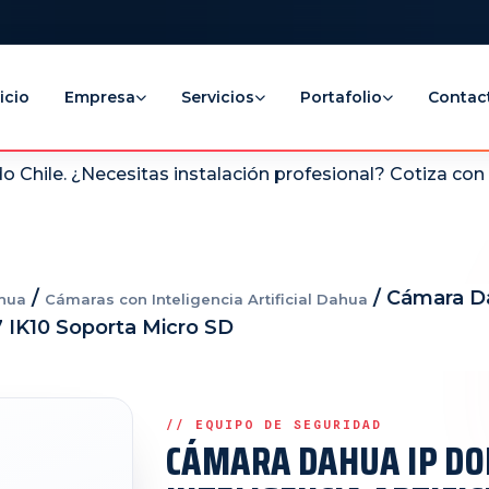
icio
Empresa
Servicios
Portafolio
Contac
 Chile. ¿Necesitas instalación profesional? Cotiza co
/
/ Cámara D
hua
Cámaras con Inteligencia Artificial Dahua
7 IK10 Soporta Micro SD
CÁMARA DAHUA IP D