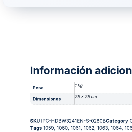
Información adicion
1 kg
Peso
25 × 25 cm
Dimensiones
SKU
IPC-HDBW3241EN-S-0280B
Category
C
Tags
1059
,
1060
,
1061
,
1062
,
1063
,
1064
,
10