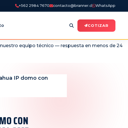
+562 2984 7670
contacto@branner.cl
WhatsApp
to
COTIZAR
n nuestro equipo técnico — respuesta en menos de 24
ahua IP domo con
OMO CON