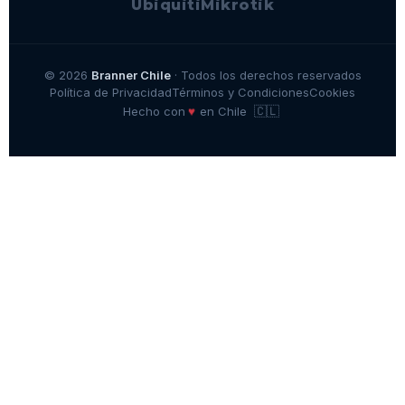
Ubiquiti
Mikrotik
© 2026
Branner Chile
· Todos los derechos reservados
Política de Privacidad
Términos y Condiciones
Cookies
🇨🇱
♥
Hecho con
en Chile