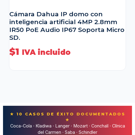
Cámara Dahua IP domo con
inteligencia artificial 4MP 2.8mm
IR50 PoE Audio IP67 Soporta Micro
SD.
$
1
IVA incluido
★ 10 CASOS DE ÉXITO DOCUMENTADOS
★
Coca-Cola · Kladiwa · Langer · Mozart · Conchalí · Clínica
del Carmen · Saba · Schindler