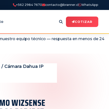
+562 2984 7670
contacto@branner.cl
WhatsApp
to
COTIZAR
n nuestro equipo técnico — respuesta en menos de 24
/ Cámara Dahua IP
o
OMO WIZSENSE