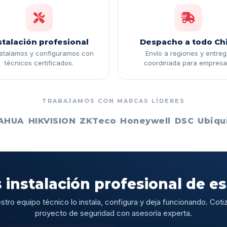
stalación profesional
Despacho a todo Chi
nstalamos y configuramos con
Envío a regiones y entre
técnicos certificados.
coordinada para empresa
TRABAJAMOS CON MARCAS LÍDERES
AHUA
HIKVISION
ZKTeco
Honeywell
DSC
Ubiqui
 instalación profesional de e
stro equipo técnico lo instala, configura y deja funcionando. Cotiz
proyecto de seguridad con asesoría experta.