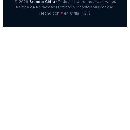
© 2026
Branner Chile
· Todos los derechos reservados
Política de Privacidad
Términos y Condiciones
Cookies
🇨🇱
♥
Hecho con
en Chile