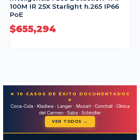
100M IR 25X Starlight h.265 IP66
PoE
$
655,294
★ 10 CASOS DE ÉXITO DOCUMENTADOS
★
Coca-Cola · Kladiwa · Langer · Mozart · Conchalí · Clínica
del Carmen · Saba · Schindler
VER TODOS →