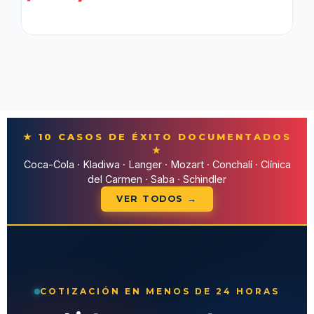
★ 10 CASOS DE ÉXITO DOCUMENTADOS
★
Coca-Cola · Kladiwa · Langer · Mozart · Conchalí · Clínica
del Carmen · Saba · Schindler
VER TODOS →
COTIZACIÓN EN MENOS DE 24 HORAS