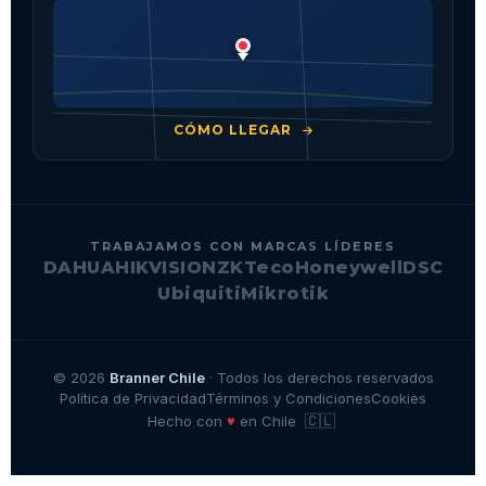
CÓMO LLEGAR
TRABAJAMOS CON MARCAS LÍDERES
DAHUA
HIKVISION
ZKTeco
Honeywell
DSC
Ubiquiti
Mikrotik
© 2026
Branner Chile
· Todos los derechos reservados
Política de Privacidad
Términos y Condiciones
Cookies
🇨🇱
♥
Hecho con
en Chile