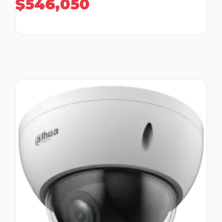
$
546,050