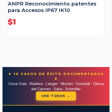
ANPR Reconocimiento patentes
para Accesos IP67 IK10
$
1
★ 10 CASOS DE ÉXITO DOCUMENTADOS
★
Coca-Cola · Kladiwa · Langer · Mozart · Conchalí · Clínica
del Carmen · Saba · Schindler
VER TODOS →