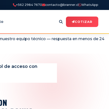
+562 2984 7670
contacto@branner.cl
WhatsApp
to
COTIZAR
n nuestro equipo técnico — respuesta en menos de 24
ol de acceso con
ON