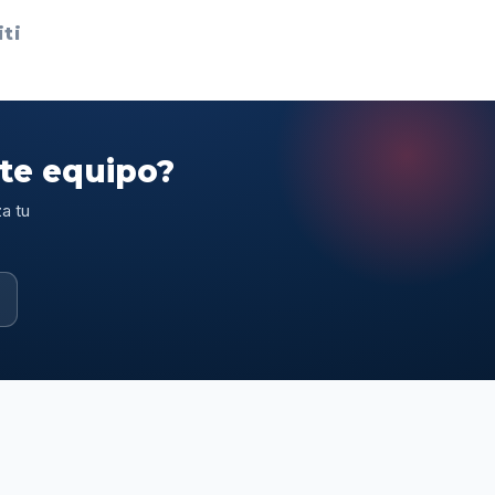
ti
ste equipo?
a tu