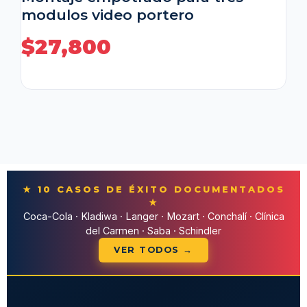
modulos video portero
$
27,800
★ 10 CASOS DE ÉXITO DOCUMENTADOS
★
Coca-Cola · Kladiwa · Langer · Mozart · Conchalí · Clínica
del Carmen · Saba · Schindler
VER TODOS →