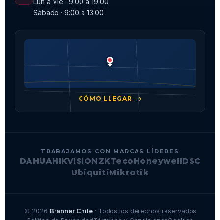
Lun a Vie · 9:00 a 19:00
Sábado · 9:00 a 13:00
CÓMO LLEGAR
TRABAJAMOS CON MARCAS LÍDERES
DAHUA
HIKVISION
ZKTeco
Honeywell
DSC
Ubiquiti
Mikrotik
© 2026
Branner Chile
· Todos los derechos reservados
Política de Privacidad
Términos y Condiciones
Cookies