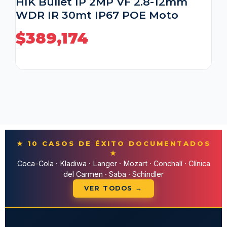
HIK Bullet IP 2MP VF 2.8-12mm
WDR IR 30mt IP67 POE Moto
$
389,174
★ 10 CASOS DE ÉXITO DOCUMENTADOS
★
Coca-Cola · Kladiwa · Langer · Mozart · Conchalí · Clínica
del Carmen · Saba · Schindler
VER TODOS →