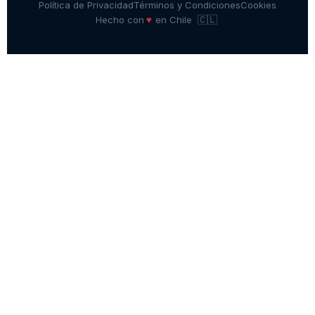
Política de Privacidad
Términos y Condiciones
Cookies
🇨🇱
♥
Hecho con
en Chile