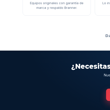
Equipos originales con garantía de
Lo i
marca y respaldo Branner.
D
¿Necesitas
Nue