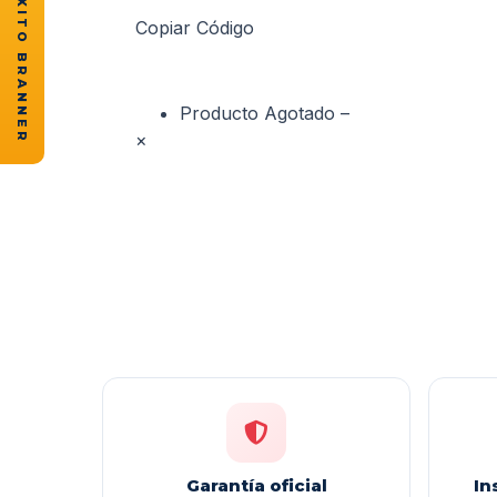
★ CASOS DE ÉXITO BRANNER
Copiar Código
Producto Agotado –
×
Garantía oficial
In