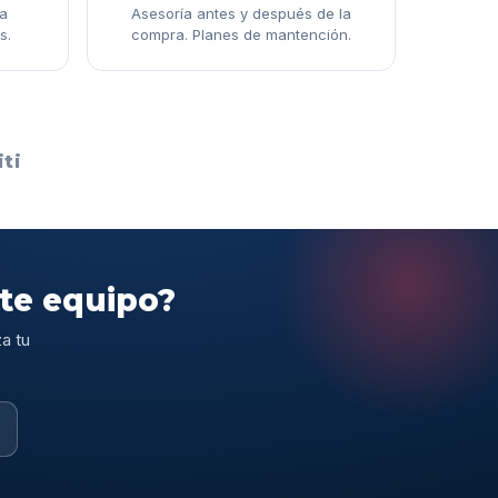
ga
Asesoría antes y después de la
s.
compra. Planes de mantención.
ti
ste equipo?
a tu