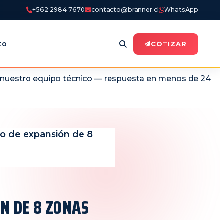
+562 2984 7670
contacto@branner.cl
WhatsApp
to
COTIZAR
n nuestro equipo técnico — respuesta en menos de 24
o de expansión de 8
N DE 8 ZONAS