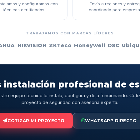
nstalamos y configuramos con
Envío a regiones y entre
técnicos certificados.
coordinada para empresa
TRABAJAMOS CON MARCAS LÍDERES
AHUA
HIKVISION
ZKTeco
Honeywell
DSC
Ubiqui
 instalación profesional de e
stro equipo técnico lo instala, configura y deja funcionando. Cotiz
proyecto de seguridad con asesoría experta.
COTIZAR MI PROYECTO
WHATSAPP DIRECTO