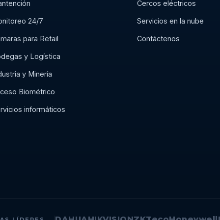
ntención
Cercos eléctricos
nitoreo 24/7
Servicios en la nube
maras para Retail
Contáctenos
degas y Logística
dustria y Minería
ceso Biométrico
rvicios informáticos
DAHUA
HIKVISION
ZKTeco
Honeywell
AS LÍDERES