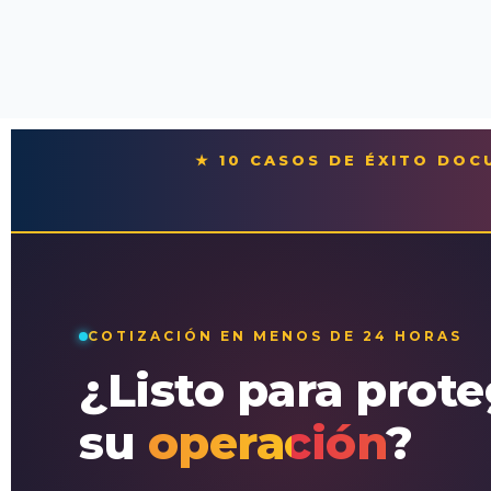
★ 10 CASOS DE ÉXITO DO
COTIZACIÓN EN MENOS DE 24 HORAS
¿Listo para prot
su
operación
?