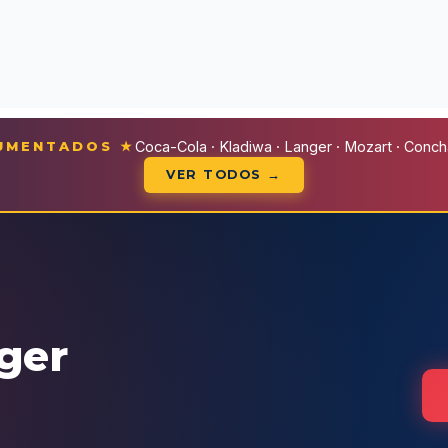
CUMENTADOS ★
Coca-Cola · Kladiwa · Langer · Mozart · Conchal
VER TODOS →
eger