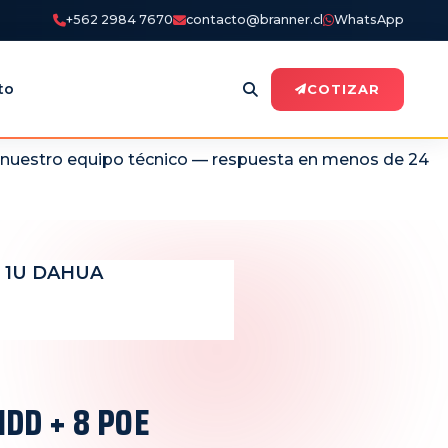
+562 2984 7670
contacto@branner.cl
WhatsApp
to
COTIZAR
n nuestro equipo técnico — respuesta en menos de 24
S 1U DAHUA
1DD + 8 POE