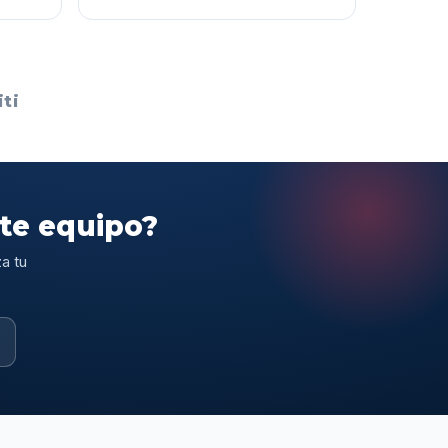
ti
ste equipo?
a tu