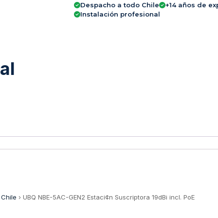
Despacho a todo Chile
+14 años de ex
Instalación profesional
al
 Chile
›
UBQ NBE-5AC-GEN2 Estaci¢n Suscriptora 19dBi incl. PoE