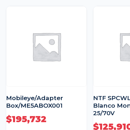
Mobileye/Adapter
NTF SPCWL
Box/ME5ABOX001
Blanco Mon
25/70V
$
195,732
$
125,91