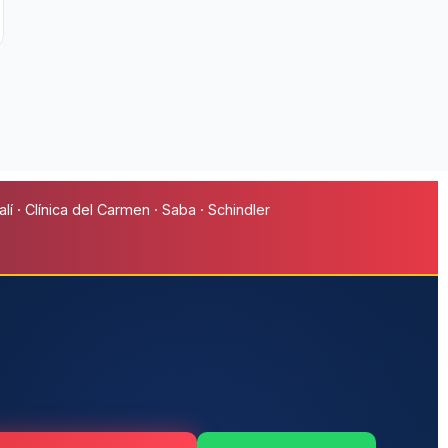
í · Clínica del Carmen · Saba · Schindler