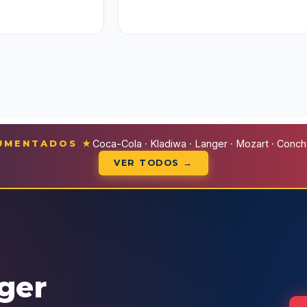
CUMENTADOS ★
Coca-Cola · Kladiwa · Langer · Mozart · Conchal
VER TODOS →
eger