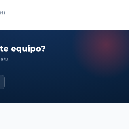
ti
ste equipo?
a tu