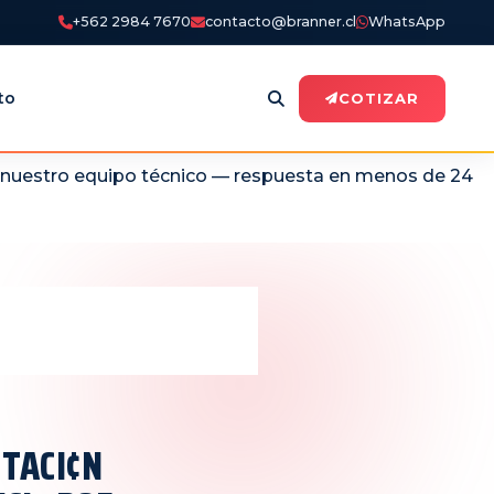
+562 2984 7670
contacto@branner.cl
WhatsApp
to
COTIZAR
n nuestro equipo técnico — respuesta en menos de 24
TACI¢N