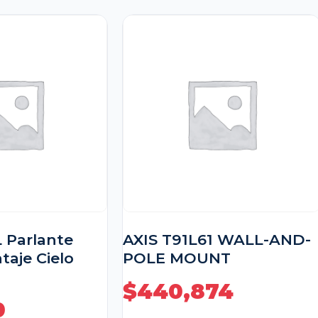
 Parlante
AXIS T91L61 WALL-AND-
taje Cielo
POLE MOUNT
$
440,874
0