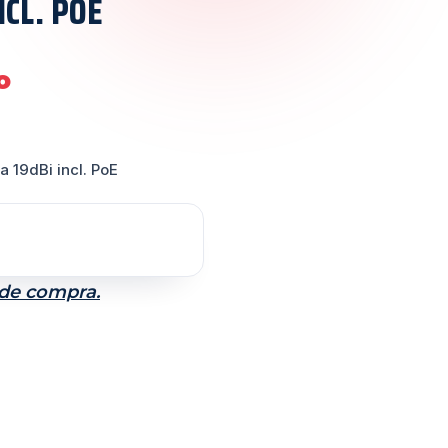
NCL. POE
o
 19dBi incl. PoE
 de compra.