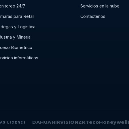
nitoreo 24/7
Servicios en la nube
maras para Retail
Contáctenos
degas y Logística
dustria y Minería
ceso Biométrico
rvicios informáticos
DAHUA
HIKVISION
ZKTeco
Honeywell
AS LÍDERES