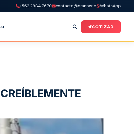
+562 2984 7670
contacto@branner.cl
WhatsApp
to
COTIZAR
 INCREÍBLEMENTE