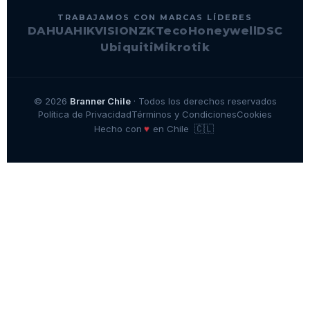
TRABAJAMOS CON MARCAS LÍDERES
DAHUA
HIKVISION
ZKTeco
Honeywell
DSC
Ubiquiti
Mikrotik
© 2026
Branner Chile
· Todos los derechos reservados
Política de Privacidad
Términos y Condiciones
Cookies
🇨🇱
♥
Hecho con
en Chile