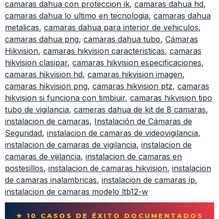
camaras dahua con proteccion ik
,
camaras dahua hd
,
camaras dahua lo ultimo en tecnologia
,
camaras dahua
metalicas
,
camaras dahua para interior de vehiculos
,
camaras dahua png
,
camaras dahua tubo
,
Cámaras
Hikvision
,
camaras hikvision caracteristicas
,
camaras
hikvision clasipar
,
camaras hikvision especificaciones
,
camaras hikvision hd
,
camaras hikvision imagen
,
camaras hikvision png
,
camaras hikvision ptz
,
camaras
hikvision si funciona con timbiuir
,
camaras hikvision tipo
tubo de vigilancia
,
cameras dahua de kit de 8 camaras
,
instalacion de camaras
,
Instalación de Cámaras de
Seguridad
,
instalacion de camaras de videovigilancia
,
instalacion de camaras de vigilancia
,
instalacion de
camaras de vijilancia
,
instalacion de camaras en
postesillos
,
instalacion de camaras hikvision
,
instalacion
de camaras inalambricas
,
instalacion de camaras ip
,
instalacion de camaras modelo ltb12-w
★ 10 CASOS DE ÉXITO DOCUMENTADOS