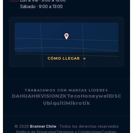
Sábado · 9:00 a 13:00
CÓMO LLEGAR
TRABAJAMOS CON MARCAS LÍDERES
DAHUA
HIKVISION
ZKTeco
Honeywell
DSC
Ubiquiti
Mikrotik
© 2026
Branner Chile
· Todos los derechos reservados
Política de Privacidad
Términos y Condiciones
Cookies