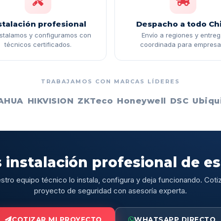
stalación profesional
Despacho a todo Chi
nstalamos y configuramos con
Envío a regiones y entre
técnicos certificados.
coordinada para empresa
TRABAJAMOS CON MARCAS LÍDERES
AHUA
HIKVISION
ZKTeco
Honeywell
DSC
Ubiqui
 instalación profesional de e
stro equipo técnico lo instala, configura y deja funcionando. Cotiz
proyecto de seguridad con asesoría experta.
COTIZAR MI PROYECTO
WHATSAPP DIRECTO