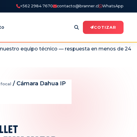
+562 2984 7670
contacto@branner.cl
WhatsApp
to
COTIZAR
n nuestro equipo técnico — respuesta en menos de 24
/ Cámara Dahua IP
focal
LLET