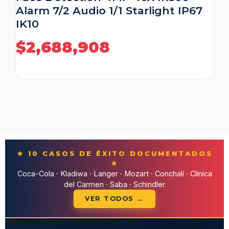
★
Coca-Cola · Kladiwa · Langer · Mozart · Conchalí · Clínica
del Carmen · Saba · Schindler
VER TODOS →
COTIZACIÓN EN MENOS DE 24 HORAS
¿Listo para proteger
su
operación
?
Hablemos de su proyecto. Diseñamos una
propuesta técnica adaptada a su sitio, con
presupuesto cerrado y plazos claros.