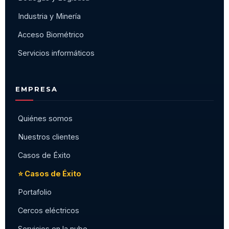
⭐ Casos de Éxito
Portafolio
Cercos eléctricos
Servicios en la nube
Contáctenos
CONTACTO
OFICINA
Av. Apoquindo 6410, of. 212
Las Condes, Santiago
TELÉFONOS
+562 2984 7670
+562 2840 0905
+56 9 3232 8195