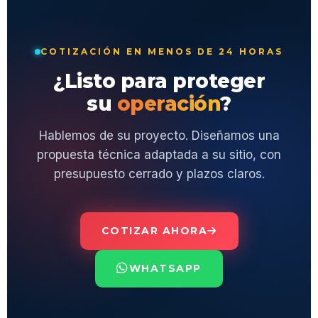
COTIZAR AHORA
WHATSAPP
BRANNER
CHILE
SEGURIDAD ELECTRÓNICA
Integrador de seguridad electrónica B2B para
empresas, edificios y condominios en Chile.
Ingeniería de precisión, instalación profesional
y soporte continuo.