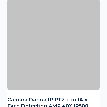
Cámara Dahua IP PTZ con IA y
Face Detection 4MP 40X IR500
Alarm 7/2 Audio 1/1 Starlight IP67
IK10
$
2,688,908
★ 10 CASOS DE ÉXITO DOCUMENTADOS