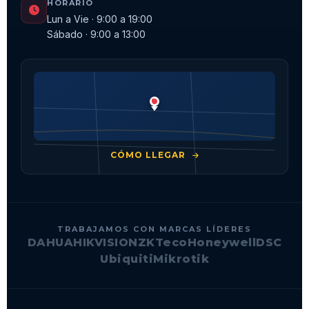
TRABAJAMOS CON MARCAS LÍDERES
DAHUA
HIKVISION
ZKTeco
Honeywell
DSC
Ubiquiti
Mikrotik
© 2026
Branner Chile
· Todos los derechos reservados
Política de Privacidad
Términos y Condiciones
Cookies
🇨🇱
♥
Hecho con
en Chile