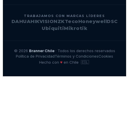
TRABAJAMOS CON MARCAS LÍDERES
DAHUA
HIKVISION
ZKTeco
Honeywell
DSC
Ubiquiti
Mikrotik
© 2026
Branner Chile
· Todos los derechos reservados
Política de Privacidad
Términos y Condiciones
Cookies
🇨🇱
♥
Hecho con
en Chile