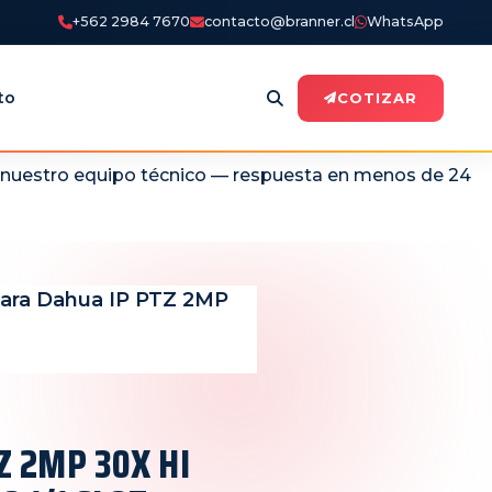
+562 2984 7670
contacto@branner.cl
WhatsApp
to
COTIZAR
n nuestro equipo técnico — respuesta en menos de 24
ara Dahua IP PTZ 2MP
Z 2MP 30X HI