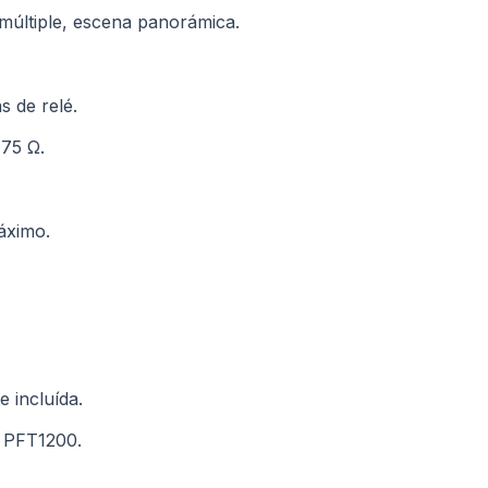
múltiple, escena panorámica.
s de relé.
 75 Ω.
áximo.
 incluída.
E PFT1200.