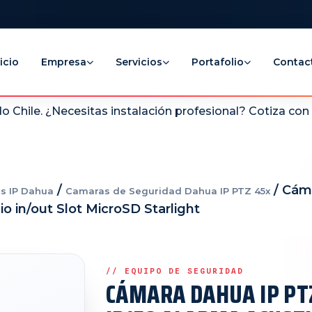
icio
Empresa
Servicios
Portafolio
Contac
 Chile. ¿Necesitas instalación profesional? Cotiza co
/
/ Cám
s IP Dahua
Camaras de Seguridad Dahua IP PTZ 45x
o in/out Slot MicroSD Starlight
CÁMARA DAHUA IP PT