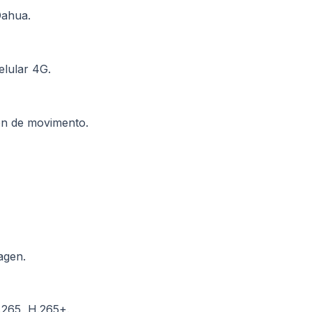
Dahua.
elular 4G.
ión de movimento.
agen.
265, H.265+.