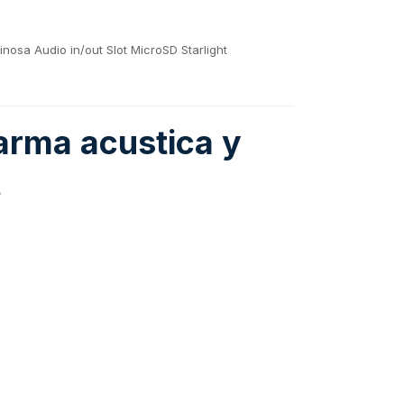
osa Audio in/out Slot MicroSD Starlight
rma acustica y
t