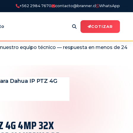
+562 2984 7670
contacto@branner.cl
WhatsApp
to
COTIZAR
n nuestro equipo técnico — respuesta en menos de 24
ara Dahua IP PTZ 4G
Z 4G 4MP 32X