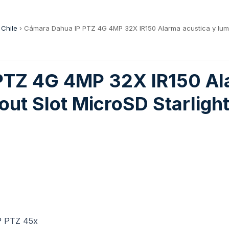
 Chile
›
Cámara Dahua IP PTZ 4G 4MP 32X IR150 Alarma acustica y lumin
PTZ 4G 4MP 32X IR150 Ala
out Slot MicroSD Starligh
P PTZ 45x