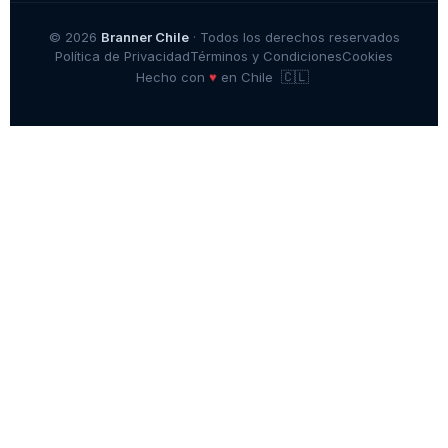
© 2026
Branner Chile
· Todos los derechos reservados
Política de Privacidad
Términos y Condiciones
Cookies
🇨🇱
♥
Hecho con
en Chile