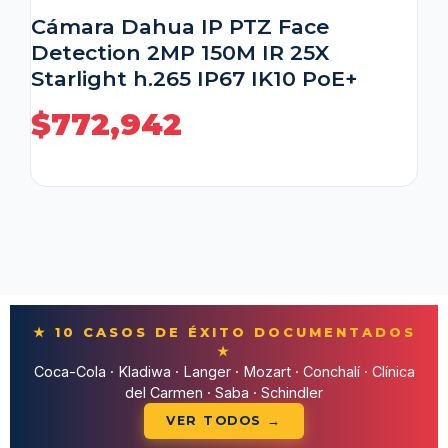
Cámara Dahua IP PTZ Face
Detection 2MP 150M IR 25X
Starlight h.265 IP67 IK10 PoE+
$
772,942
★ 10 CASOS DE ÉXITO DOCUMENTADOS
★
Coca-Cola · Kladiwa · Langer · Mozart · Conchalí · Clínica
del Carmen · Saba · Schindler
VER TODOS →