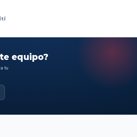
ti
ste equipo?
a tu