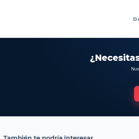
D
¿Necesitas
Nue
También te podría interesar