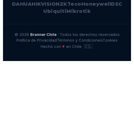
DAHUA
HIKVISION
ZKTeco
Honeywell
DSC
Ubiquiti
Mikrotik
© 2026
Branner Chile
· Todos los derechos reservados
Política de Privacidad
Términos y Condiciones
Cookies
🇨🇱
♥
Hecho con
en Chile