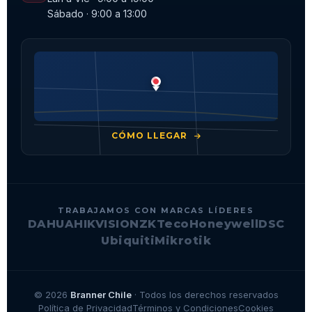
Sábado · 9:00 a 13:00
CÓMO LLEGAR
TRABAJAMOS CON MARCAS LÍDERES
DAHUA
HIKVISION
ZKTeco
Honeywell
DSC
Ubiquiti
Mikrotik
© 2026
Branner Chile
· Todos los derechos reservados
Política de Privacidad
Términos y Condiciones
Cookies