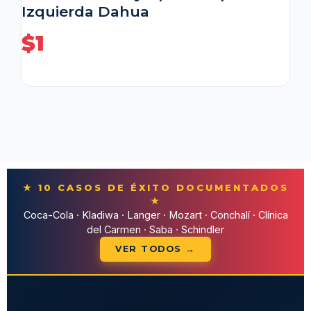
Izquierda Dahua
$
1
★ 10 CASOS DE ÉXITO DOCUMENTADOS
★
Coca-Cola · Kladiwa · Langer · Mozart · Conchalí · Clínica
del Carmen · Saba · Schindler
VER TODOS →