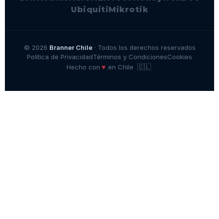
Ubiquiti
Mikrotik
© 2026
Branner Chile
· Todos los derechos reservados
Política de Privacidad
Términos y Condiciones
Cookies
🇨🇱
♥
Hecho con
en Chile