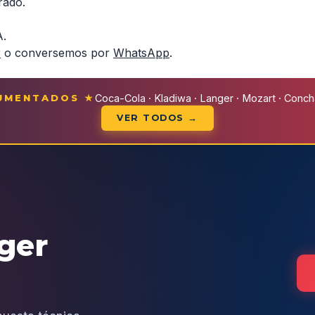
rado.
A.
r
o conversemos por
WhatsApp
.
CUMENTADOS ★
Coca-Cola · Kladiwa · Langer · Mozart · Conchal
VER TODOS →
eger