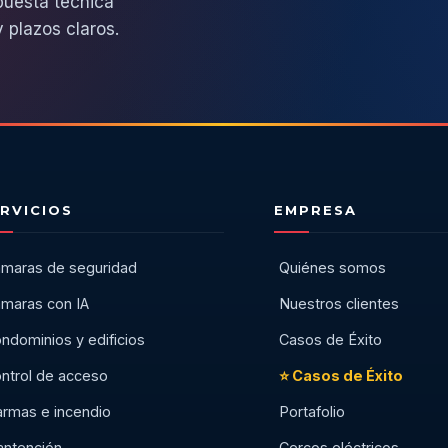
puesta técnica
 plazos claros.
RVICIOS
EMPRESA
maras de seguridad
Quiénes somos
maras con IA
Nuestros clientes
ndominios y edificios
Casos de Éxito
ntrol de acceso
⭐ Casos de Éxito
armas e incendio
Portafolio
ntención
Cercos eléctricos