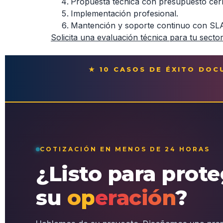
Propuesta técnica con presupuesto cer
Implementación profesional.
Mantención y soporte continuo con SL
Solicita una evaluación técnica para tu secto
★ 10 CASOS DE ÉXITO DO
COTIZACIÓN EN MENOS DE 24 HORAS
¿Listo para prot
su
operación
?