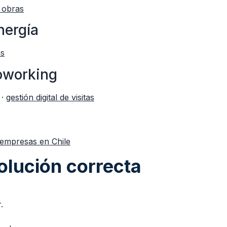
 obras
nergía
as
coworking
·
gestión digital de visitas
 empresas en Chile
olución correcta
.