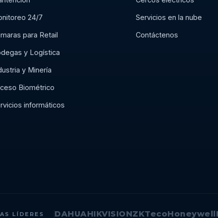
nitoreo 24/7
Servicios en la nube
maras para Retail
Contáctenos
degas y Logística
dustria y Minería
ceso Biométrico
rvicios informáticos
DAHUA
HIKVISION
ZKTeco
Honeywell
AS LÍDERES