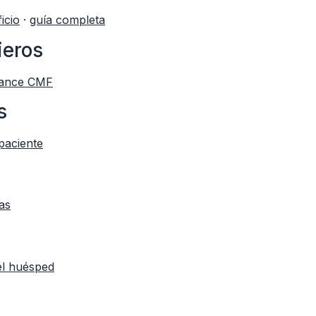
ficio
·
guía completa
ieros
liance CMF
s
paciente
as
el huésped