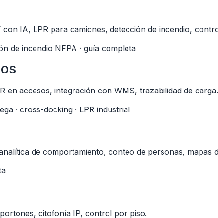
con IA, LPR para camiones, detección de incendio, contro
ión de incendio NFPA
·
guía completa
cos
 en accesos, integración con WMS, trazabilidad de carga.
dega
·
cross-docking
·
LPR industrial
alítica de comportamiento, conteo de personas, mapas de
ta
rtones, citofonía IP, control por piso.