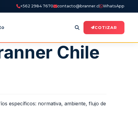
+562 2984 7670
contacto@branner.cl
WhatsApp
to
COTIZAR
ranner Chile
os específicos: normativa, ambiente, flujo de